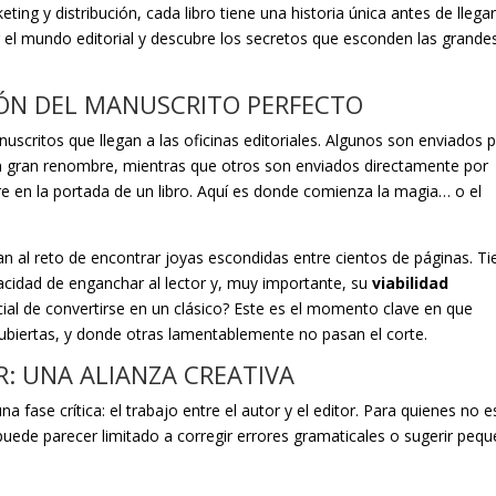
ing y distribución, cada libro tiene una historia única antes de llegar
r el mundo editorial y descubre los secretos que esconden las grande
CIÓN DEL MANUSCRITO PERFECTO
scritos que llegan a las oficinas editoriales. Algunos son enviados 
on gran renombre, mientras que otros son enviados directamente por
e en la portada de un libro. Aquí es donde comienza la magia… o el
ntan al reto de encontrar joyas escondidas entre cientos de páginas. T
pacidad de enganchar al lector y, muy importante, su
viabilidad
ncial de convertirse en un clásico? Este es el momento clave en que
iertas, y donde otras lamentablemente no pasan el corte.
R: UNA ALIANZA CREATIVA
fase crítica: el trabajo entre el autor y el editor. Para quienes no e
 puede parecer limitado a corregir errores gramaticales o sugerir peq