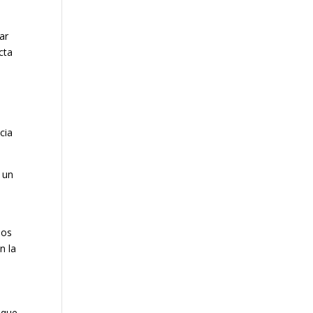
ar
cta
cia
e un
ños
n la
nque