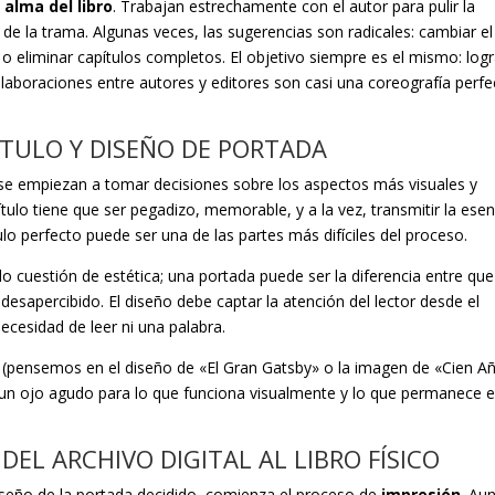
 alma del libro
. Trabajan estrechamente con el autor para pulir la
o de la trama. Algunas veces, las sugerencias son radicales: cambiar el
 o eliminar capítulos completos. El objetivo siempre es el mismo: logr
olaboraciones entre autores y editores son casi una coreografía perfe
TÍTULO Y DISEÑO DE PORTADA
o, se empiezan a tomar decisiones sobre los aspectos más visuales y
 título tiene que ser pegadizo, memorable, y a la vez, transmitir la esen
tulo perfecto puede ser una de las partes más difíciles del proceso.
lo cuestión de estética; una portada puede ser la diferencia entre qu
desapercibido. El diseño debe captar la atención del lector desde el
 necesidad de leer ni una palabra.
ria (pensemos en el diseño de «El Gran Gatsby» o la imagen de «Cien A
un ojo agudo para lo que funciona visualmente y lo que permanece e
 DEL ARCHIVO DIGITAL AL LIBRO FÍSICO
iseño de la portada decidido, comienza el proceso de
impresión
. Au