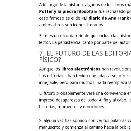
A lo largo de la historia, algunos de los libros
Potter y la piedra filosofal»
fue rechazado por
caso famoso es el de
«El diario de Ana Frank
ambos libros son iconos literarios.
Este es un recordatorio de que incluso las hist
lector. La persistencia, tanto por parte del auto
7. EL FUTURO DE LAS EDITORI
FÍSICO?
Aunque los
libros electrónicos
han revolucionad
Las editoriales han tenido que adaptarse, ofre
innegable, pero para muchos, nada reemplaza la 
El futuro probablemente verá una convivencia ent
impreso desaparezca del todo. Al fin y al cabo, 
historias, momentos y emociones.
Si alguna vez has soñado con ver tus palabras co
manuscrito y comienza el camino hacia la publicac