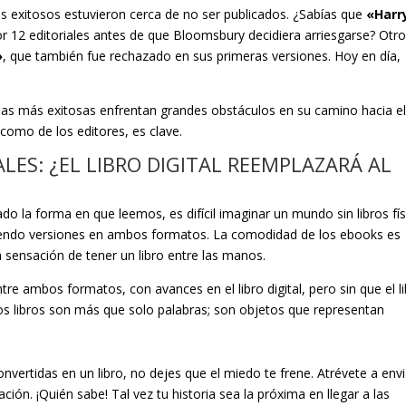
 más exitosos estuvieron cerca de no ser publicados. ¿Sabías que
«Harr
 12 editoriales antes de que Bloomsbury decidiera arriesgarse? Otr
»
, que también fue rechazado en sus primeras versiones. Hoy en día,
orias más exitosas enfrentan grandes obstáculos en su camino hacia e
r como de los editores, es clave.
ALES: ¿EL LIBRO DIGITAL REEMPLAZARÁ AL
o la forma en que leemos, es difícil imaginar un mundo sin libros fís
ciendo versiones en ambos formatos. La comodidad de los ebooks es
sensación de tener un libro entre las manos.
re ambos formatos, con avances en el libro digital, pero sin que el l
los libros son más que solo palabras; son objetos que representan
nvertidas en un libro, no dejes que el miedo te frene. Atrévete a envi
ión. ¡Quién sabe! Tal vez tu historia sea la próxima en llegar a las