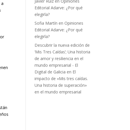
Javier Ruíz
en
Opiniones
 a
Editorial Adarve: ¿Por qué
s
elegirla?
Sofia Martín
en
Opiniones
Editorial Adarve: ¿Por qué
elegirla?
por
Descubrir la nueva edición de
‘Mis Tres Caídas’; Una historia
de amor y resiliencia en el
mundo empresarial - El
ienen
Digital de Galicia
en
El
impacto de «Mis tres caídas.
Una historia de superación»
en el mundo empresarial
stán
ueños