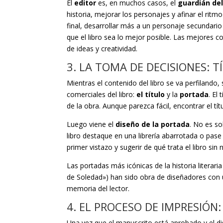
El
editor
es, en muchos casos, el
guardián del
historia, mejorar los personajes y afinar el ritm
final, desarrollar más a un personaje secundario
que el libro sea lo mejor posible. Las mejores c
de ideas y creatividad.
3. LA TOMA DE DECISIONES: 
Mientras el contenido del libro se va perfiland
comerciales del libro:
el título
y la
portada
. El
de la obra. Aunque parezca fácil, encontrar el tí
Luego viene el
diseño de la portada
. No es so
libro destaque en una librería abarrotada o pase 
primer vistazo y sugerir de qué trata el libro sin
Las portadas más icónicas de la historia litera
de Soledad») han sido obra de diseñadores con 
memoria del lector.
4. EL PROCESO DE IMPRESIÓN:
Una vez que el manuscrito está aprobado y el d