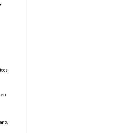
y
o
l
icos.
ibro
ar tu