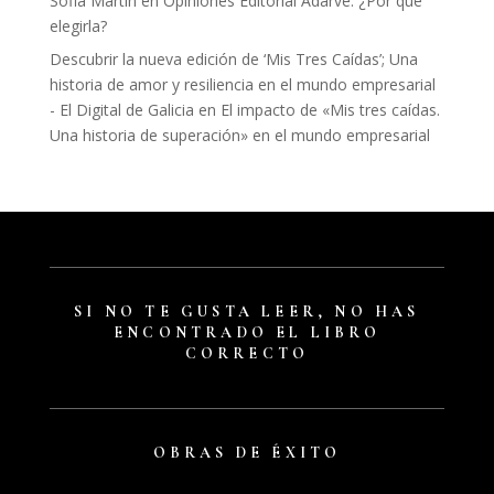
Sofia Martín
en
Opiniones Editorial Adarve: ¿Por qué
elegirla?
Descubrir la nueva edición de ‘Mis Tres Caídas’; Una
historia de amor y resiliencia en el mundo empresarial
- El Digital de Galicia
en
El impacto de «Mis tres caídas.
Una historia de superación» en el mundo empresarial
SI NO TE GUSTA LEER, NO HAS
ENCONTRADO EL LIBRO
CORRECTO
OBRAS DE ÉXITO